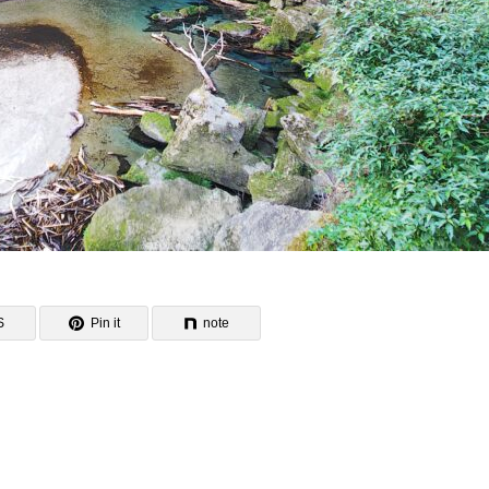
S
Pin it
note