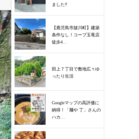
ました‼
【鹿児島市皷川町】建築
条件なし！コープ玉竜店
徒歩4…
田上７丁目で敷地広々ゆ
ったり生活
Googleマップの高評価に
納得！「麺や 丁」さんの
ハカ…