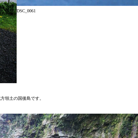
DSC_0061
方領土の国後島です。