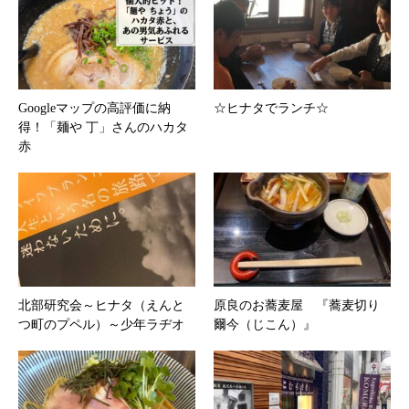
Googleマップの高評価に納
☆ヒナタでランチ☆
得！「麺や 丁」さんのハカタ
赤
北部研究会～ヒナタ（えんと
原良のお蕎麦屋 『蕎麦切り
つ町のプペル）～少年ラヂオ
爾今（じこん）』