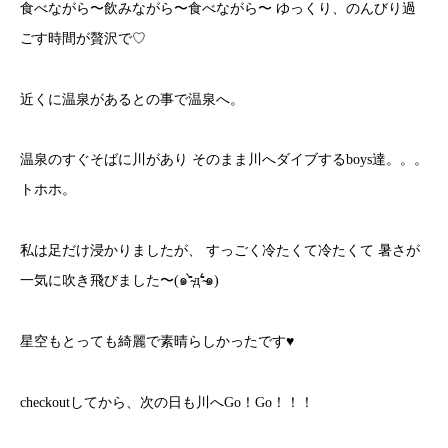
食べながら〜飲みながら〜食べながら〜 ゆっくり、のんびり過
ごす時間が贅沢で♡
近くに温泉があるとの事で温泉へ。
温泉のすぐそばに川があり そのまま川へダイブするboys達。。。
トホホ。
私は足だけ浸かりましたが、 すっごく冷たくて冷たくて 暑さが
一気に吹き飛びました〜(๑⁼̴̀д⁼̴́๑)
星空もとっても綺麗で素晴らしかったです♥︎
checkoutしてから、次の日も川へGo！Go！！！