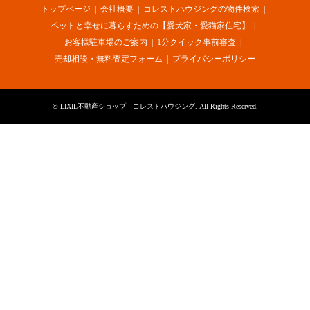
トップページ
会社概要
コレストハウジングの物件検索
ペットと幸せに暮らすための【愛犬家・愛猫家住宅】
お客様駐車場のご案内
1分クイック事前審査
売却相談・無料査定フォーム
プライバシーポリシー
©
LIXIL不動産ショップ コレストハウジング
. All Rights Reserved.