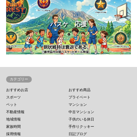
バスケ 応援
カテゴリー
おすすめお店
おすすめ商品
スポーツ
プライベート
ペット
マンション
不動産情報
中古マンション
地域情報
子供のいる休日
家族時間
手作りクッキー
採用情報
日記ブログ