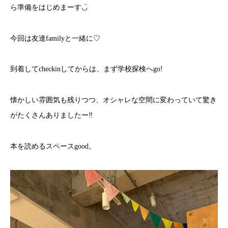
ら準備をはじめまーす◡̈
今回は友達familyと一緒に♡
到着してcheckinしてからは、まず学校探検へgo!
懐かしい雰囲気も残りつつ、オシャレな空間に変わっていて驚き
がたくさんありましたー‼︎
本を読めるスペースgood。