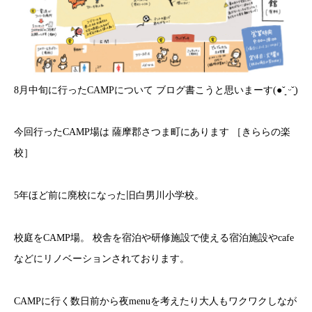
8月中旬に行ったCAMPについて ブログ書こうと思いまーす(●˘͈ ᵕ˘͈)
今回行ったCAMP場は 薩摩郡さつま町にあります ［きららの楽
校］
5年ほど前に廃校になった旧白男川小学校。
校庭をCAMP場。 校舎を宿泊や研修施設で使える宿泊施設やcafe
などにリノベーションされております。
CAMPに行く数日前から夜menuを考えたり大人もワクワクしなが