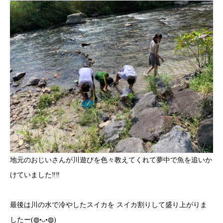
地元のおじいさんが川遊びを色々教えてくれて夢中で魚を追いか
けていました‼︎‼︎
最後は川の水で冷やしたスイカを スイカ割りして盛り上がりま
したー(◍•ᴗ•◍)