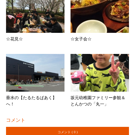
☆花見☆
☆女子会☆
垂水の【たるたるぱあく】
坂元幼稚園ファミリー参観＆
へ！
とんかつの「丸一」
コメント
コメント ( 0 )