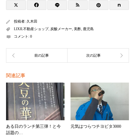
投稿者:
久木田
LIXIL不動産ショップ
,
炭酸メーカー
,
美酢
,
鹿児島
コメント:
0
関連記事
ある日のランチ第三弾！と今
元気はつらつチヨビタ3000
話題の…