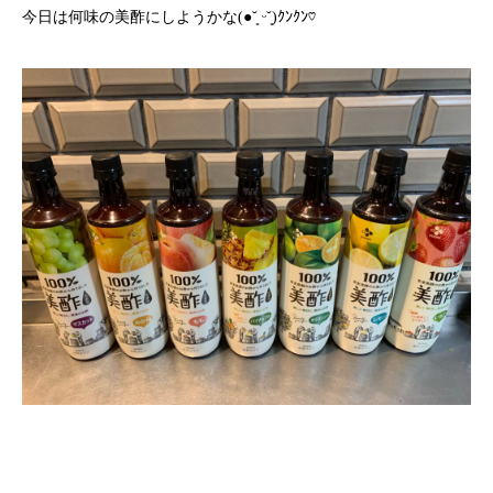
今日は何味の美酢にしようかな(●˘͈ ᵕ˘͈)ｸﾝｸﾝ♡