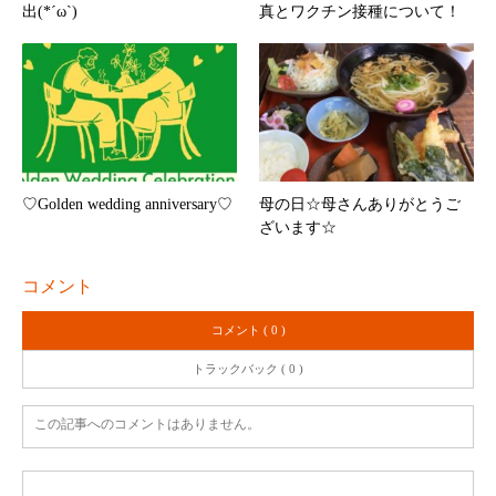
出(*´ω`)
真とワクチン接種について！
♡Golden wedding anniversary♡
母の日☆母さんありがとうご
ざいます☆
コメント
コメント ( 0 )
トラックバック ( 0 )
この記事へのコメントはありません。