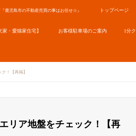
トップページ
言『鹿児島市の不動産売買の事はお任せ☆』
犬家・愛猫家住宅】
お客様駐車場のご案内
1分
ック！【再掲】
エリア地盤をチェック！【再