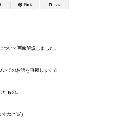
S
Pin it
note
方について画像解説しました。
ついてのお話を再掲します☆
れたもの。
(*´ω`)