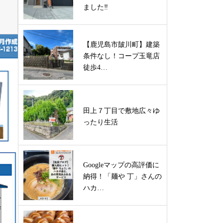
ました‼
【鹿児島市皷川町】建築
条件なし！コープ玉竜店
徒歩4…
田上７丁目で敷地広々ゆ
ったり生活
Googleマップの高評価に
納得！「麺や 丁」さんの
ハカ…