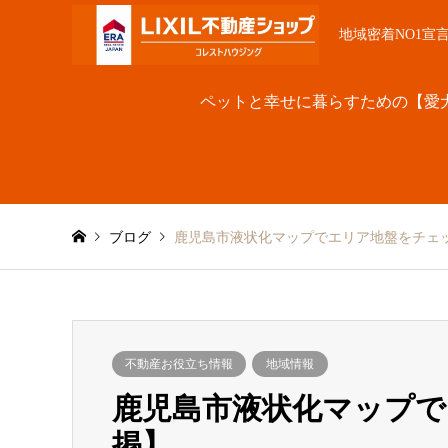
地域密着NO1宣
ペットと幸せに暮らすための【愛
ブログ
鹿児島市液状化マップでエリア地盤をチェ
不動産お役立ち情報
地域情報
鹿児島市液状化マップで
掲】