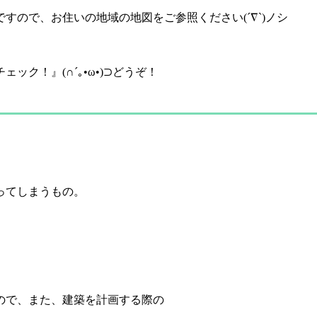
すので、お住いの地域の地図をご参照ください(´∇`)ノシ
ク！』(∩´｡•ω•)⊃どうぞ！
ってしまうもの。
ので、また、建築を計画する際の