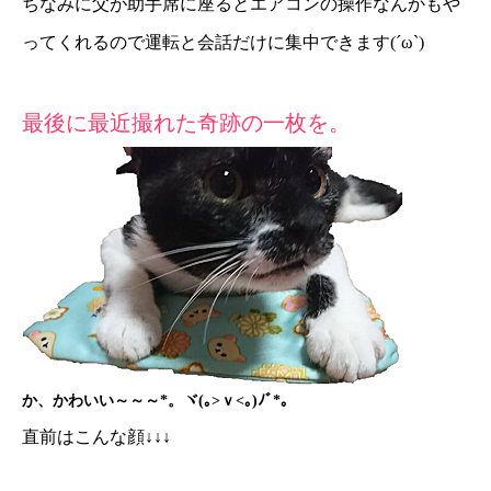
ちなみに父が助手席に座るとエアコンの操作なんかもや
ってくれるので運転と会話だけに集中できます(´ω`)
最後に最近撮れた奇跡の一枚を。
か、かわいい～～～*。ヾ(｡>ｖ<｡)ﾉﾞ*。
直前はこんな顔↓↓↓