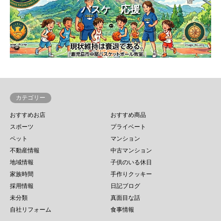
バスケ 応援
カテゴリー
おすすめお店
おすすめ商品
スポーツ
プライベート
ペット
マンション
不動産情報
中古マンション
地域情報
子供のいる休日
家族時間
手作りクッキー
採用情報
日記ブログ
未分類
真面目な話
自社リフォーム
食事情報