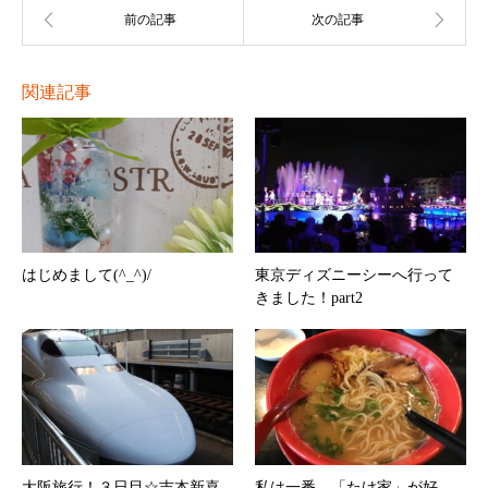
関連記事
はじめまして(^_^)/
東京ディズニーシーへ行って
きました！part2
大阪旅行！３日目☆吉本新喜
私は一番、「たけ家」が好