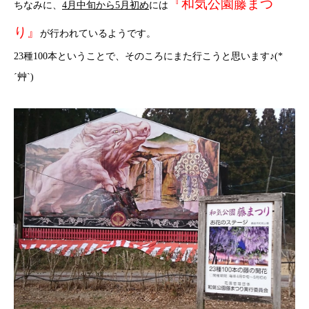
『和気公園藤まつ
ちなみに、
4月中旬から5月初め
には
り』
が行われているようです。
23種100本ということで、そのころにまた行こうと思います♪(*
´艸`)