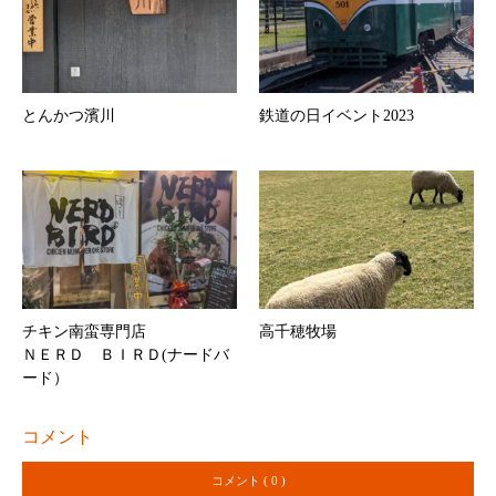
とんかつ濱川
鉄道の日イベント2023
チキン南蛮専門店
高千穂牧場
ＮＥＲＤ ＢＩＲＤ(ナードバ
ード）
コメント
コメント ( 0 )