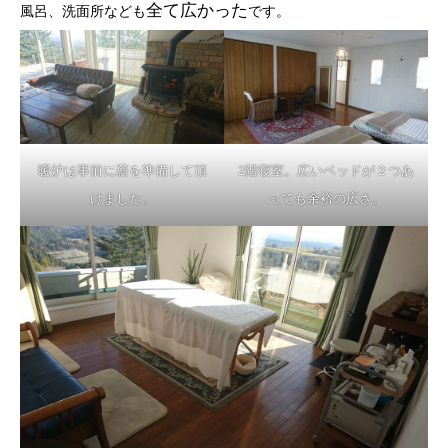
全て広かった
風呂、洗面所なども
です。
暖炉は事前に薪を準備して頂
2階寝室。広いベッドが２つあ
けました。
っても余裕の広さ。