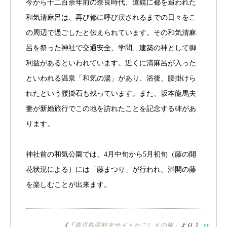
今から千二百余年前の奈良時代、道鏡に都を追われた
和気清麻呂は、再び都に呼び戻されるまでの日々をこ
の周辺で過ごしたと伝えられています。その和気清麻
呂を祭った神社で交通安全、学問、建築の神として御
利益があるといわれています。近くに清麻呂が入った
といわれる温泉「和気の湯」があり、浴後、腰掛けら
れたという腰掛石も残っています。また、坂本龍馬夫
妻が新婚旅行でこの地を訪れたことを記念する碑があ
ります。
神社前の和気公園では、4月中旬から5月初旬（藤の開
花状況による）には「藤まつり」が行われ、満開の藤
を楽しむことが出来ます。
《「
鹿児島県観光サイトかごしまの旅
」より 》