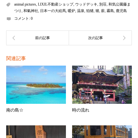
animal pictures
,
LIXIL不動産ショップ
,
ウッドデッキ
,
別荘
,
和気公園藤ま
つり
,
和氣神社
,
日本一の大絵馬
,
暖炉
,
温泉
,
狛猪
,
猪
,
薪
,
霧島
,
鹿児島
コメント:
0
関連記事
南の島☆
時の流れ