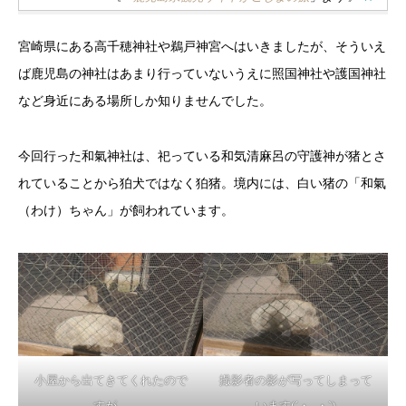
宮崎県にある高千穂神社や鵜戸神宮へはいきましたが、そういえ
ば鹿児島の神社はあまり行っていないうえに照国神社や護国神社
など身近にある場所しか知りませんでした。
今回行った和氣神社は、祀っている和気清麻呂の守護神が猪とさ
れていることから狛犬ではなく狛猪。境内には、白い猪の「和氣
（わけ）ちゃん」が飼われています。
小屋から出てきてくれたので
撮影者の影が写ってしまって
すが、
います(´・_・`)