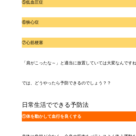
⑤低血圧症
⑥狭心症
⑦心筋梗塞
「肩がこったな～」と適当に放置していては大変なんですね(+
では、どうやったら予防できるのでしょう？？
日常生活でできる予防法
①体を動かして血行を良くする