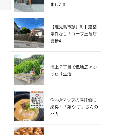
ました‼
【鹿児島市皷川町】建築
条件なし！コープ玉竜店
徒歩4…
田上７丁目で敷地広々ゆ
ったり生活
Googleマップの高評価に
納得！「麺や 丁」さんの
ハカ…