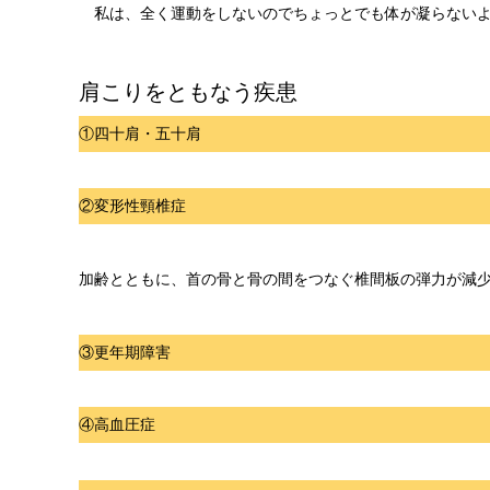
私は、全く運動をしないのでちょっとでも体が凝らないよ
肩こりをともなう疾患
①四十肩・五十肩
②変形性頸椎症
加齢とともに、首の骨と骨の間をつなぐ椎間板の弾力が減
③更年期障害
④高血圧症