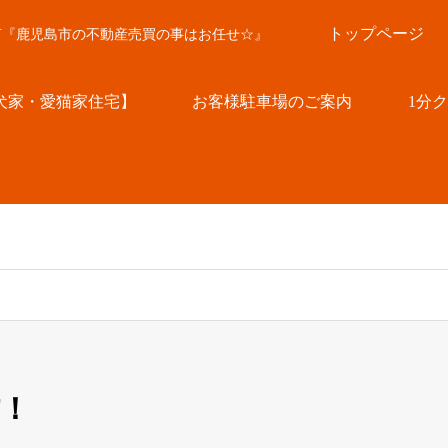
トップページ
言『鹿児島市の不動産売買の事はお任せ☆』
犬家・愛猫家住宅】
お客様駐車場のご案内
1分
！