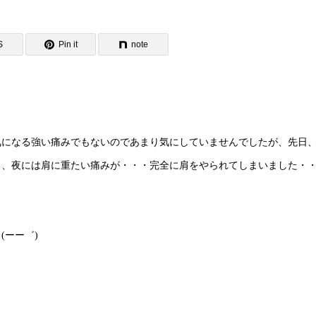
S
Pin it
note
になる強い痛みでもないのであまり気にしていませんでしたが、先日
ら、夜には肩に重たい痛みが・・・完全に肩をやられてしまいました・
(ーー゛)