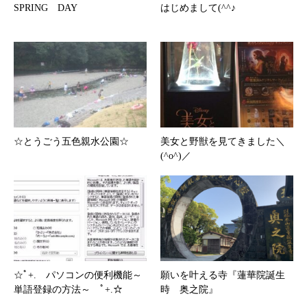
SPRING DAY
はじめまして(^^♪
☆とうごう五色親水公園☆
美女と野獣を見てきました＼
(^o^)／
☆ﾟ+. パソコンの便利機能～
願いを叶える寺『蓮華院誕生
単語登録の方法～ ﾟ+.☆
時 奥之院』