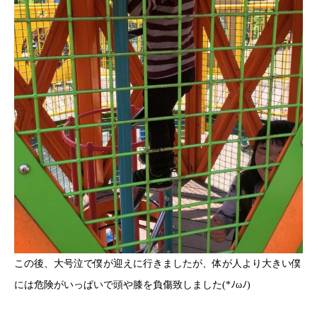
この後、大号泣で僕が迎えに行きましたが、体が人より大きい僕
には危険がいっぱいで頭や膝を負傷致しました(*ﾉωﾉ)