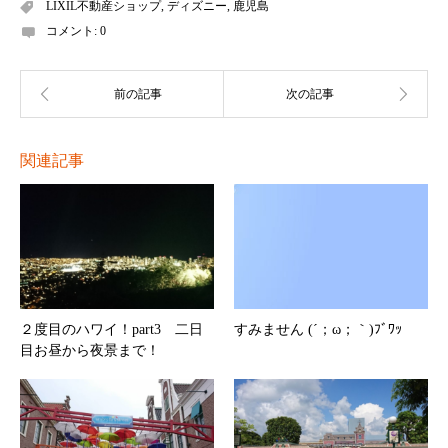
LIXIL不動産ショップ
,
ディズニー
,
鹿児島
コメント:
0
関連記事
２度目のハワイ！part3 二日
すみません (´；ω；｀)ﾌﾞﾜｯ
目お昼から夜景まで！