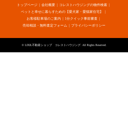
トップページ
会社概要
コレストハウジングの物件検索
ペットと幸せに暮らすための【愛犬家・愛猫家住宅】
お客様駐車場のご案内
1分クイック事前審査
売却相談・無料査定フォーム
プライバシーポリシー
©
LIXIL不動産ショップ コレストハウジング
. All Rights Reserved.