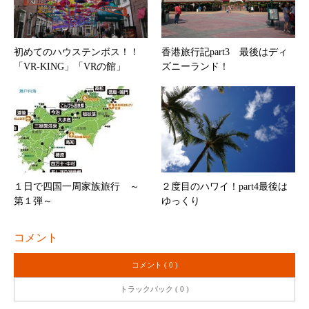
初めてのハウステンボス！！
香港旅行記part3 最後はディ
「VR-KING」「VRの館」
ズニーランド！
１日で四国一周家族旅行 ～
２度目のハワイ！part4最後は
第１弾～
ゆっくり
コメント
コメント ( 0 )
トラックバック ( 0 )