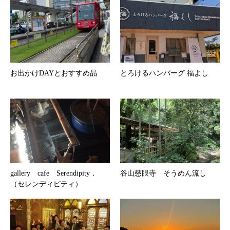
お出かけDAYとおすすめ品
とろけるハンバーグ 福よし
gallery cafe Serendipity．
谷山慈眼寺 そうめん流し
（セレンディピティ）