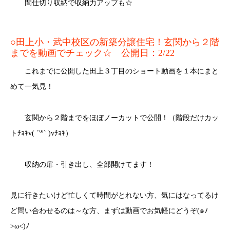
間仕切り収納で収納力アップも☆
○田上小・武中校区の新築分譲住宅！玄関から２階
までを動画でチェック☆ 公開日：2/22
これまでに公開した田上３丁目のショート動画を１本にまと
めて一気見！
玄関から２階までをほぼノーカットで公開！（階段だけカッ
トﾁｮｷv( ´꒳` )vﾁｮｷ）
収納の扉・引き出し、全部開けてます！
見に行きたいけど忙しくて時間がとれない方、気にはなってるけ
ど問い合わせるのは～な方、まずは動画でお気軽にどうぞ(๑ﾉ
>ω<)ﾉ