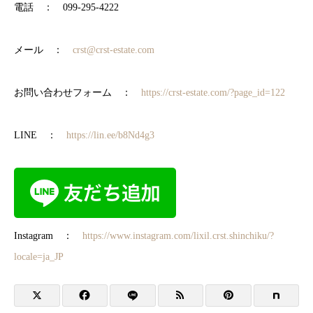
電話 ： 099-295-4222
メール ：
crst@crst-estate.com
お問い合わせフォーム ：
https://crst-estate.com/?page_id=122
LINE ：
https://lin.ee/b8Nd4g3
Instagram ：
https://www.instagram.com/lixil.crst.shinchiku/?
locale=ja_JP