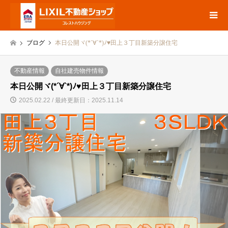
ブログ
本日公開ヾ(*´∀`*)ﾉ♥田上３丁目新築分譲住宅
不動産情報
自社建売物件情報
本日公開ヾ(*´∀`*)ﾉ♥田上３丁目新築分譲住宅
2025.02.22 / 最終更新日：2025.11.14