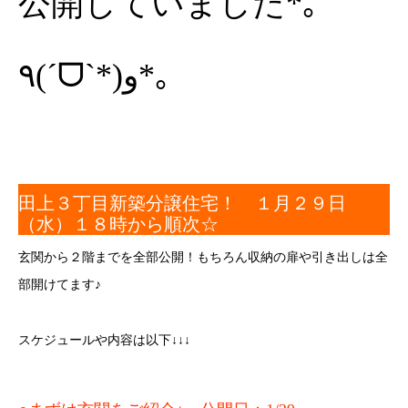
公開していました*｡
٩(ˊᗜˋ*)و*｡
田上３丁目新築分譲住宅！ １月２９日
（水）１８時から順次☆
玄関から２階までを全部公開！もちろん収納の扉や引き出しは全
部開けてます♪
スケジュールや内容は以下↓↓↓