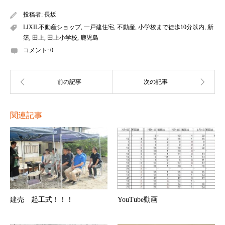
投稿者:
長坂
LIXIL不動産ショップ
,
一戸建住宅
,
不動産
,
小学校まで徒歩10分以内
,
新
築
,
田上
,
田上小学校
,
鹿児島
コメント:
0
関連記事
建売 起工式！！！
YouTube動画