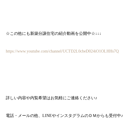
☆この他にも新築分譲住宅の紹介動画を公開中☆↓↓↓
https://www.youtube.com/channel/UCTD2L0cbeD024iO1OLHHs7Q
詳しい内容や内覧希望はお気軽にご連絡ください♪
電話・メールの他、LINEやインスタグラムのＤＭからも受付中♪