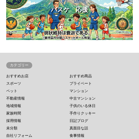
バスケ 応援
カテゴリー
おすすめお店
おすすめ商品
スポーツ
プライベート
ペット
マンション
不動産情報
中古マンション
地域情報
子供のいる休日
家族時間
手作りクッキー
採用情報
日記ブログ
未分類
真面目な話
自社リフォーム
食事情報