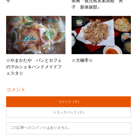
ザ
余興『鹿児島実業高校 男
子 新体操部』
☆やまかたや パンとカフェ
☆大楠亭☆
のマルシェ＆ハンドメイドフ
ェスタ☆
コメント
コメント ( 0 )
トラックバック ( 0 )
この記事へのコメントはありません。