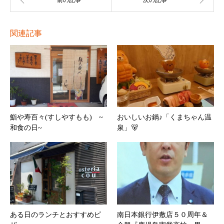
関連記事
鮨や寿百々(すしやすもも) ~
おいしいお鍋♪「くまちゃん温
和食の日~
泉」🐻
ある日のランチとおすすめピ
南日本銀行伊敷店５０周年＆