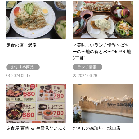
定食の店 沢庵
＜美味しいランチ情報＞ぱち
ーの〜地の食と水〜”玉里団地
3丁目”
おすすめ商品
ランチ情報
2024.09.17
2024.06.29
定食屋 百菜 ＆ 生雪見だいふく
むさしの森珈琲 城山店