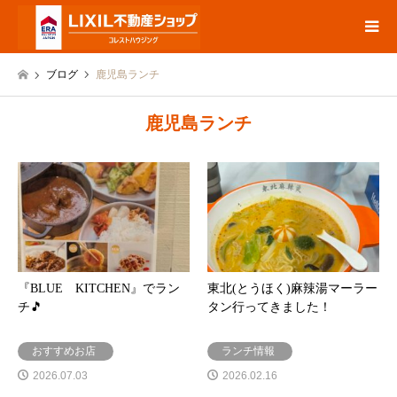
ブログ
鹿児島ランチ
鹿児島ランチ
『BLUE KITCHEN』でラン
東北(とうほく)麻辣湯マーラー
チ🎵
タン行ってきました！
おすすめお店
ランチ情報
2026.07.03
2026.02.16