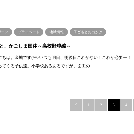
ポーツ
プライベート
地域情報
子どもとお出かけ
と、かごしま国体～高校野球編～
にちは。金城です(^^♪いつも明日、明後日これがない！これが必要ー！
ってくる子供達。小学校あるあるですが、図工の…

1
2
3
4