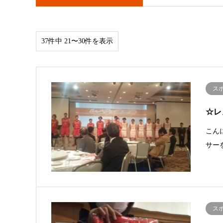
37件中 21〜30件を表示
ス
☆レ
こんに
サー
ス