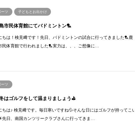
ポーツ
子どもとお出かけ
島市民体育館にてバドミントン🏸
にちは！検見﨑です！先日、バドミントンの試合に行ってきました🏸鹿
市民体育館で行われました🏸実力は、、、ご想像に…
ポーツ
冬はゴルフをして温まりましょう⛳️
にちは♪ 検見﨑です。毎日寒いですね💦そんな日にはゴルフが持ってこ
🌟先日、南国カンツリークラブさんに行ってきま…