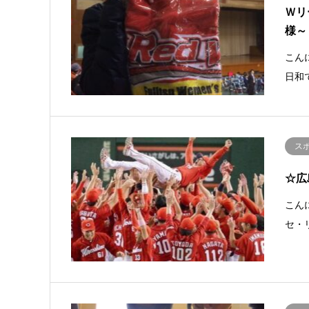
Ｗリ
様～
こん
日和
ス
☆広
こんに
セ・