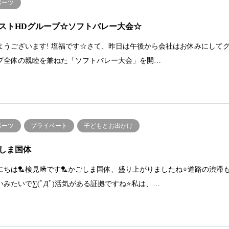
ポーツ
ストHDグループ☆ソフトバレー大会☆
ようございます! 塩福です☆さて、昨日は午後から会社はお休みにして
プ全体の親睦を兼ねた「ソフトバレー大会」を開…
ポーツ
プライベート
子どもとお出かけ
しま国体
にちは🏸検見﨑です🏸かごしま国体、盛り上がりましたね⭐️道路の渋滞
いみたいで∑(ﾟДﾟ)活気がある証拠ですね⭐️私は、…