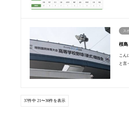
ス
桜島
こん
と言
37件中 21〜30件を表示