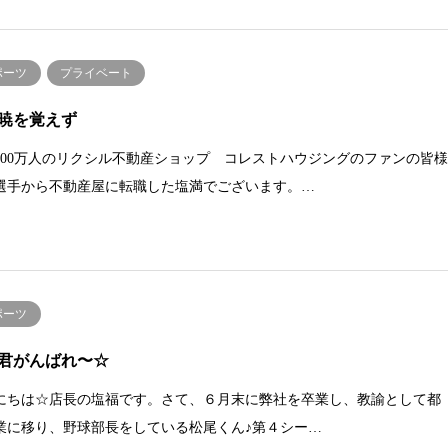
ポーツ
プライベート
暁を覚えず
300万人のリクシル不動産ショップ コレストハウジングのファンの皆
選手から不動産屋に転職した塩満でございます。…
ポーツ
君がんばれ〜☆
にちは☆店長の塩福です。さて、６月末に弊社を卒業し、教諭として都
業に移り、野球部長をしている松尾くん♪第４シー…