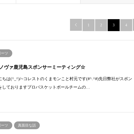

1
2
3
4
ポーツ
ノヴァ鹿児島スポンサーミーティング☆
ちは(^_^)/~コレストのくまモンこと村元です(#^.^#)先日弊社がスポン
をしておりますプロバスケットボールチームの…
ポーツ
真面目な話