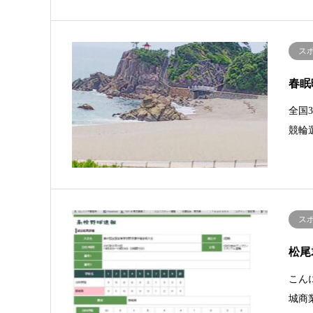
ス
春眠
全国
競輪
ス
松尾
こん
城商