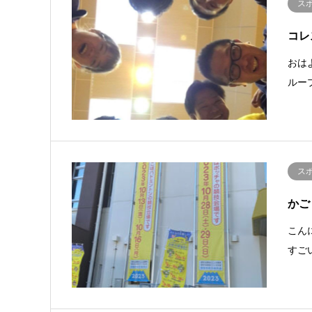
ス
コレ
おは
ルー
ス
かご
こん
すご