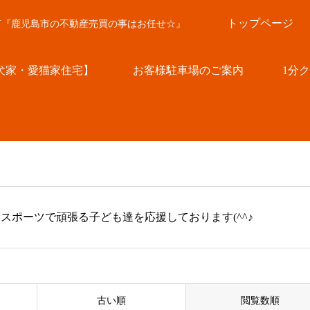
トップページ
言『鹿児島市の不動産売買の事はお任せ☆』
犬家・愛猫家住宅】
お客様駐車場のご案内
1分
スポーツで頑張る子ども達を応援しております(^^♪
古い順
閲覧数順