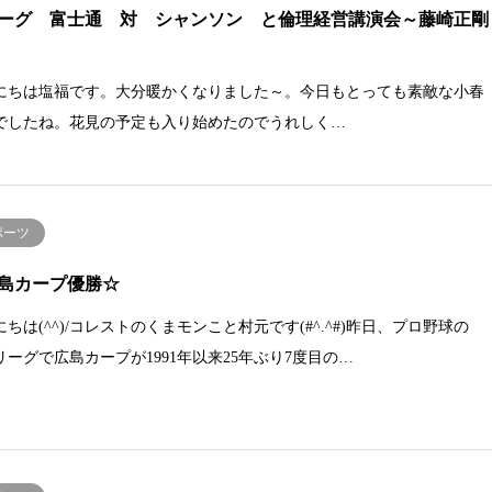
ーグ 富士通 対 シャンソン と倫理経営講演会～藤崎正剛
にちは塩福です。大分暖かくなりました～。今日もとっても素敵な小春
でしたね。花見の予定も入り始めたのでうれしく…
ポーツ
島カープ優勝☆
ちは(^^)/コレストのくまモンこと村元です(#^.^#)昨日、プロ野球の
リーグで広島カープが1991年以来25年ぶり7度目の…