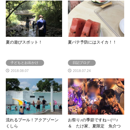
夏の遊びスポット！
夏バテ予防にはスイカ！！
子どもとお出かけ
日記ブログ
2018.08.07
2018.07.24
流れるプール！アクアゾーン
お祭り♪の季節ですね～(^^♪
くしら
＆ たけ家、夏限定 魚介つ