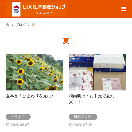
ブログ
夏
夏
夏本番！ひまわりを見に♪
梅雨明け・お中元で夏到
来！！
ドライブ
日記ブログ
2020.08.07
2020.07.28