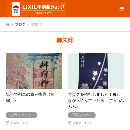
ブログ
御朱印
御朱印
親子で列車の旅～指宿（後
ブログを移行しました！移し
編）～
ながら読んでいたら…(*´∨`)ん
ふふ♪
プライベート
日記ブログ
2025.10.27
2022.10.15