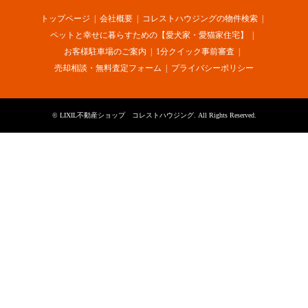
トップページ
会社概要
コレストハウジングの物件検索
ペットと幸せに暮らすための【愛犬家・愛猫家住宅】
お客様駐車場のご案内
1分クイック事前審査
売却相談・無料査定フォーム
プライバシーポリシー
©
LIXIL不動産ショップ コレストハウジング
. All Rights Reserved.