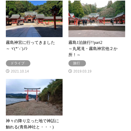
霧島神宮に行ってきました
霧島1泊旅行!!part2
～ヾ(*´-`)ﾉｼ
～丸尾滝・霧島神宮他２か
所！～
ドライブ
旅行
2021.10.14
2019.03.19
神々の降り立った地で神話に
触れる(青島神社と・・・)