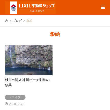
ブログ
影絵
影絵
雄川の滝＆神川ビーチ影絵の
祭典
ドライブ
2020.03.23