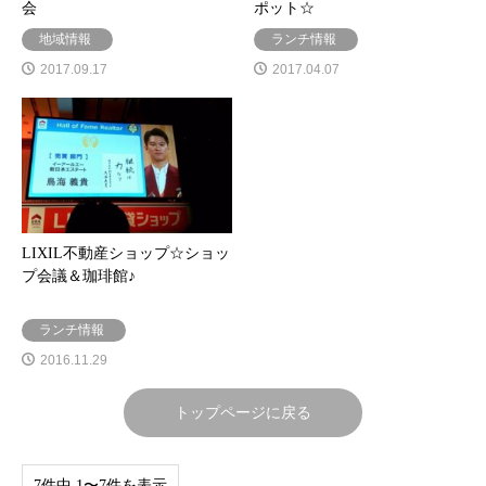
会
ポット☆
地域情報
ランチ情報
2017.09.17
2017.04.07
LIXIL不動産ショップ☆ショッ
プ会議＆珈琲館♪
ランチ情報
2016.11.29
トップページに戻る
7件中 1〜7件を表示