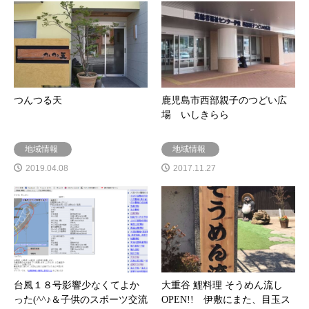
つんつる天
鹿児島市西部親子のつどい広
場 いしきらら
地域情報
地域情報
2019.04.08
2017.11.27
台風１８号影響少なくてよか
大重谷 鯉料理 そうめん流し
った(^^♪＆子供のスポーツ交流
OPEN!! 伊敷にまた、目玉ス