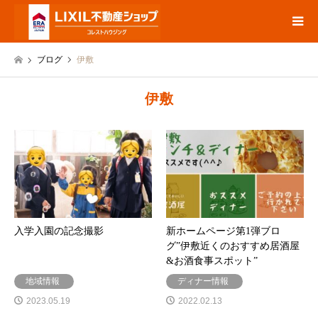
ブログ
伊敷
伊敷
入学入園の記念撮影
新ホームページ第1弾ブロ
グ”伊敷近くのおすすめ居酒屋
&お酒食事スポット”
地域情報
ディナー情報
2023.05.19
2022.02.13