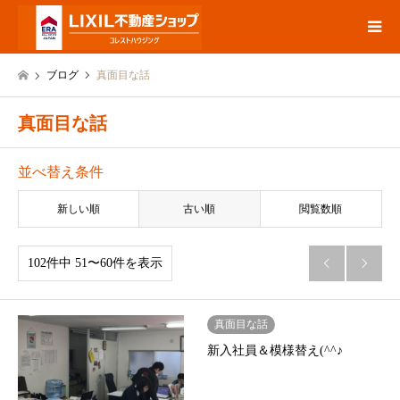
ブログ
真面目な話
真面目な話
並べ替え条件
新しい順
古い順
閲覧数順
102件中 51〜60件を表示


真面目な話
新入社員＆模様替え(^^♪