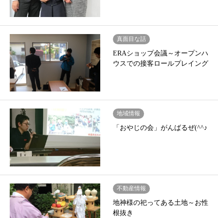
真面目な話
ERAショップ会議～オープンハ
ウスでの接客ロールプレイング
地域情報
「おやじの会」がんばるぜ(^^♪
不動産情報
地神様の祀ってある土地～お性
根抜き