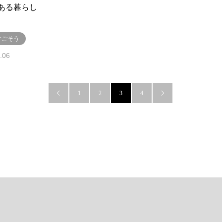
ある暮らし
すごそう
.06
1
2
3
4

