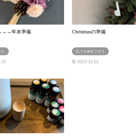
as→→→年末準備
Christmasの準備
ート
おうちdeすごそう
.25
2023.12.01