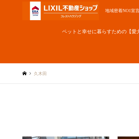
地域密着NO1宣
ペットと幸せに暮らすための【愛
久木田