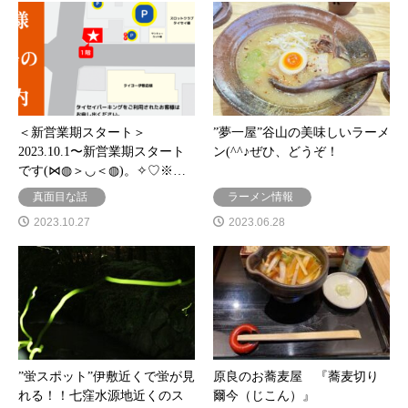
＜新営業期スタート＞
”夢一屋”谷山の美味しいラーメ
2023.10.1〜新営業期スタート
ン(^^♪ぜひ、どうぞ！
です(⋈◍＞◡＜◍)。✧♡※…
真面目な話
ラーメン情報
2023.10.27
2023.06.28
”蛍スポット”伊敷近くで蛍が見
原良のお蕎麦屋 『蕎麦切り
れる！！七窪水源地近くのス
爾今（じこん）』