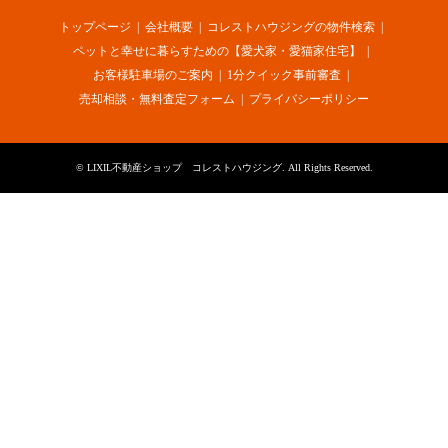
トップページ
会社概要
コレストハウジングの物件検索
ペットと幸せに暮らすための【愛犬家・愛猫家住宅】
お客様駐車場のご案内
1分クイック事前審査
売却相談・無料査定フォーム
プライバシーポリシー
©
LIXIL不動産ショップ コレストハウジング
. All Rights Reserved.