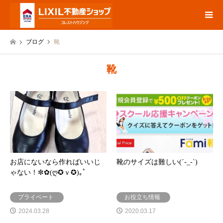
ブログ
靴
靴
お店にないなら作ればいいじ
靴のサイズは難しい(´-_-`)
ゃない！✼✿(ღ✪ｖ✪)｡ﾟ
プライベート
お役立ち情報
2024.03.28
2020.03.17