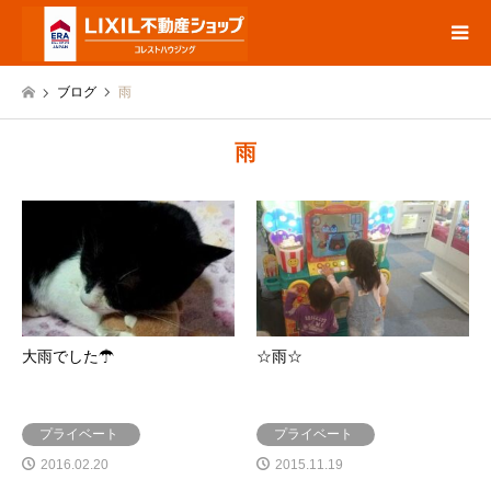
ブログ
雨
雨
大雨でした☂
☆雨☆
プライベート
プライベート
2016.02.20
2015.11.19