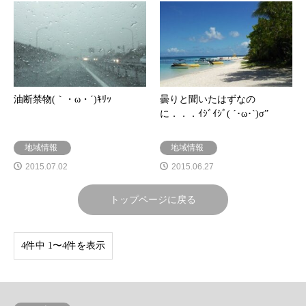
油断禁物(｀・ω・´)ｷﾘｯ
曇りと聞いたはずなの
に．．．ｲｼﾞｲｼﾞ( ´･ω･`)σ”
地域情報
地域情報
2015.07.02
2015.06.27
トップページに戻る
4件中 1〜4件を表示