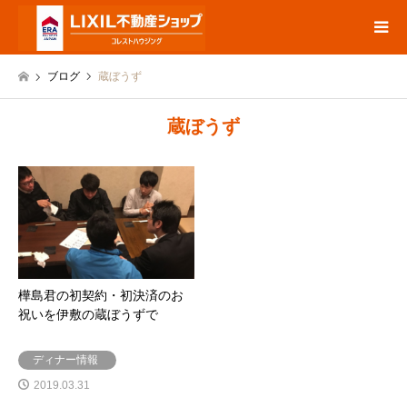
ブログ
蔵ぼうず
蔵ぼうず
樺島君の初契約・初決済のお
祝いを伊敷の蔵ぼうずで
ディナー情報
2019.03.31