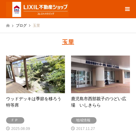
ブログ
玉里
玉里
ウッドデッキは季節を移ろう
鹿児島市西部親子のつどい広
特等席
場 いしきらら
ＦＰ
地域情報
2025.08.09
2017.11.27