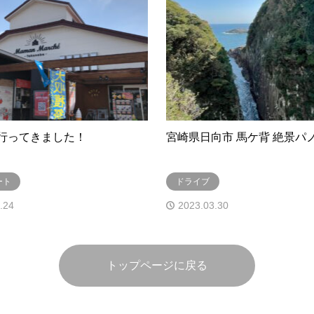
行ってきました！
宮崎県日向市 馬ケ背 絶景パ
ート
ドライブ
.24
2023.03.30
トップページに戻る