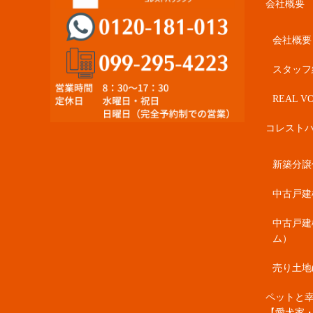
会社概要
会社概要
スタッフ
REAL VO
コレスト
新築分譲住
中古戸建
中古戸建
ム）
売り土地
ペットと
【愛犬家