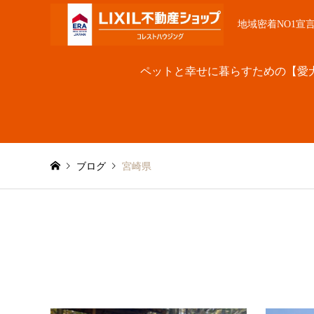
地域密着NO1宣
ペットと幸せに暮らすための【愛
ブログ
宮崎県