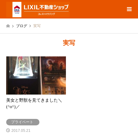
ブログ
実写
実写
美女と野獣を見てきました＼
(^o^)／
プライベート
2017.05.21