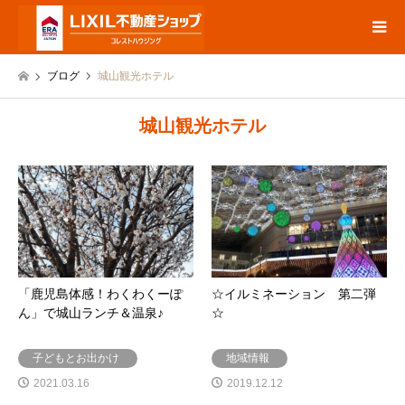
ブログ
城山観光ホテル
城山観光ホテル
「鹿児島体感！わくわくーぽ
☆イルミネーション 第二弾
ん」で城山ランチ＆温泉♪
☆
子どもとお出かけ
地域情報
2021.03.16
2019.12.12