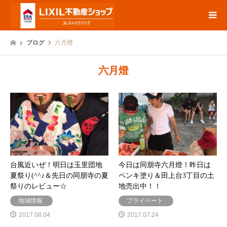
ブログ
六月燈
六月燈
台風近いぜ！明日は玉里団地
今日は同朋寺六月燈！昨日は
夏祭り(^^♪＆先日の同朋寺の夏
ペンキ塗り＆田上台3丁目の土
祭りのレビュー☆
地売出中！！
地域情報
プライベート
2017.08.04
2017.07.24