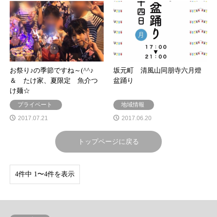
お祭り♪の季節ですね～(^^♪
坂元町 清風山同朋寺六月燈
＆ たけ家、夏限定 魚介つ
盆踊り
け麺☆
プライベート
地域情報
2017.07.21
2017.06.20
トップページに戻る
4件中 1〜4件を表示