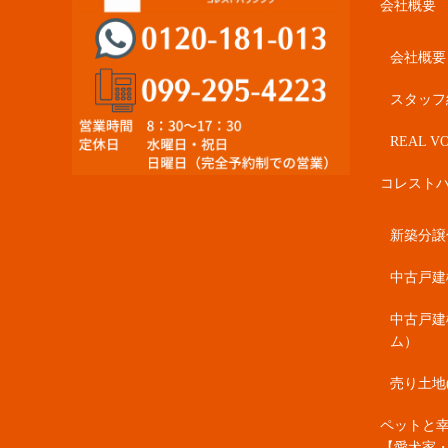
会社概要
会社概要
スタッフ
REAL VO
コレスト
新築分譲住
中古戸建
中古戸建
ム）
売り土地
ペットと
【愛犬家