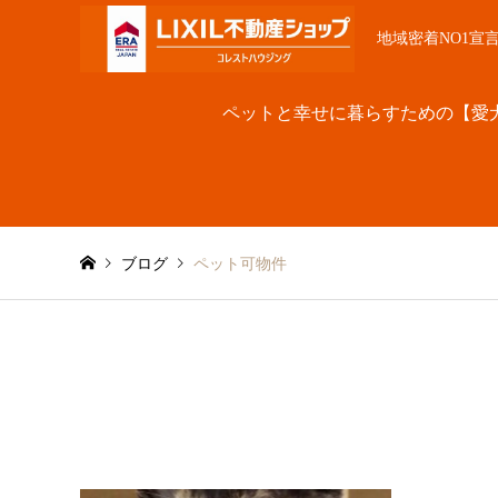
地域密着NO1宣
ペットと幸せに暮らすための【愛
ブログ
ペット可物件