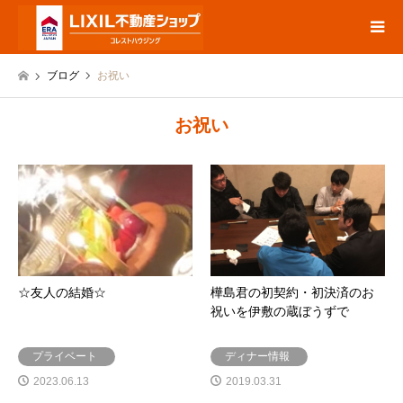
ブログ
お祝い
お祝い
☆友人の結婚☆
樺島君の初契約・初決済のお
祝いを伊敷の蔵ぼうずで
プライベート
ディナー情報
2023.06.13
2019.03.31