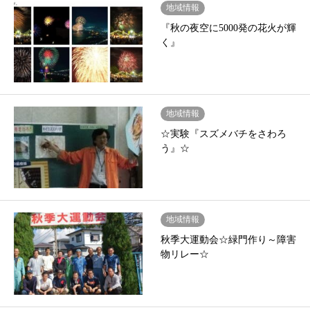
地域情報
『秋の夜空に5000発の花火が輝
く』
地域情報
☆実験『スズメバチをさわろ
う』☆
地域情報
秋季大運動会☆緑門作り～障害
物リレー☆