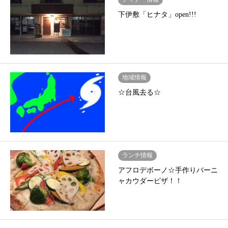
下伊敷「ヒナタ」open!!!
地域情報
☆台風去る☆
ランチ情報
アフロデボーノ☆手作りバーニ
ャカウダーピザ！！