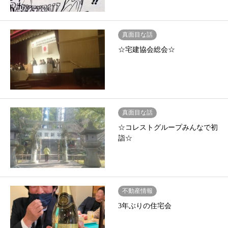
真面目な話
☆宅建協会総会☆
真面目な話
☆コレストグループみんなで初
詣☆
不動産情報
3年ぶりの住宅会