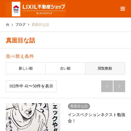
ブログ
真面目な話
真面目な話
並べ替え条件
新しい順
古い順
閲覧数順
102件中 41〜50件を表示


真面目な話
インスペクションネクスト勉強
会！